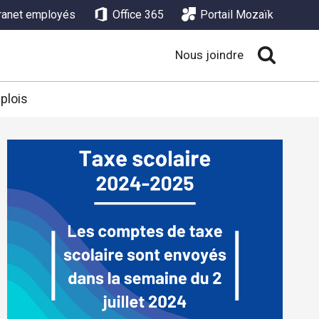
tranet employés
Office 365
Portail Mozaïk
Nous joindre
plois