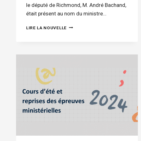
le député de Richmond, M. André Bachand,
était présent au nom du ministre…
UNE
LIRE LA NOUVELLE
REFONTE
COMPLÈTE
POUR
L’ÉCOLE
PRIMAIRE
DE
L’ARC-
EN-
CIEL