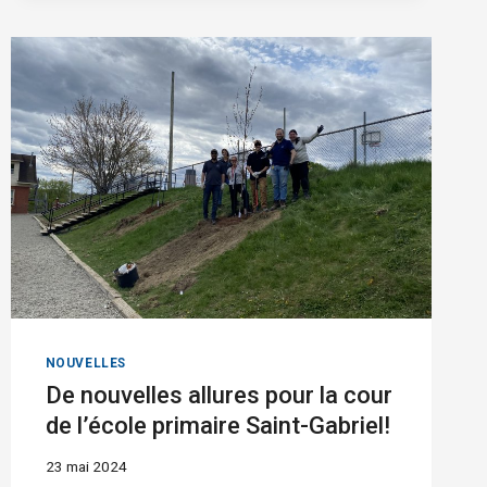
EN
LECTURE
2023-
2024
–
L’ÉCOLE
SECONDAIRE
DE
L’ODYSSÉE
ET
L’ÉCOLE
PRIMAIRE
DOMINIQUE-
SAVIO
À
L’HONNEUR!
NOUVELLES
De nouvelles allures pour la cour
de l’école primaire Saint-Gabriel!
23 mai 2024