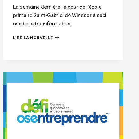
La semaine dernière, la cour de l’école
primaire Saint-Gabriel de Windsor a subi
une belle transformation!
DE
LIRE LA NOUVELLE
NOUVELLES
ALLURES
POUR
LA
COUR
DE
L’ÉCOLE
PRIMAIRE
SAINT-
GABRIEL!