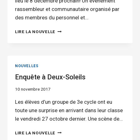
lieu le 8 décembre prochain! Un événement
rassembleur et communautaire organisé par
des membres du personnel et…
PREMIÈRE
LIRE LA NOUVELLE
FOIRE
DE
NOËL
POUR
L’ÉCOLE
NOUVELLES
SECONDAIRE
Enquête à Deux-Soleils
DU
TOURNESOL
10 novembre 2017
Les élèves d’un groupe de 3e cycle ont eu
toute une surprise en arrivant dans leur classe
le vendredi 27 octobre dernier. Une scène de…
ENQUÊTE
LIRE LA NOUVELLE
À