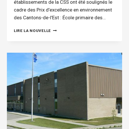
établissements de la CSS ont été soulignés le
cadre des Prix d’excellence en environnement
des Cantons-de-l’Est : École primaire des…
LES
LIRE LA NOUVELLE
ÉTABLISSEMENTS
DE
LA
CSS
SE
DÉMARQUENT
LORS
DES
PRIX
D’EXCELLENCE
EN
ENVIRONNEMENT
DES
CANTONS-
DE-
L’EST