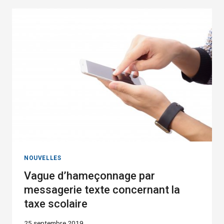
ADOPTE
LE
NOUVEAU
PLAN
DES
BASSINS
D’ALIMENTATION
DES
ÉCOLES
SAINTE-
MARGUERITE
ET
BRASSARD
SAINT-
PATRICE
NOUVELLES
Vague d’hameçonnage par
messagerie texte concernant la
taxe scolaire
25 septembre 2019