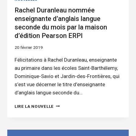
DES
Rachel Duranleau nommée
SERVICES
ÉDUCATIFS
enseignante d’anglais langue
ET
seconde du mois par la maison
POUR
d’édition Pearson ERPI
L’ACHAT
DE
20 février 2019
MATÉRIEL
SCOLAIRE
Félicitations à Rachel Duranleau, enseignante
au primaire dans les écoles Saint-Barthélemy,
Dominique-Savio et Jardin-des-Frontières, qui
s’est vue décerner le titre d’enseignante
d’anglais langue seconde du…
RACHEL
LIRE LA NOUVELLE
DURANLEAU
NOMMÉE
ENSEIGNANTE
D’ANGLAIS