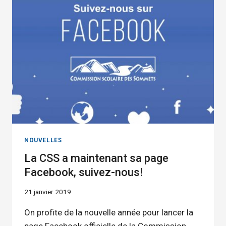
LANGUE
SECONDE
DU
MOIS
PAR
LA
MAISON
D’ÉDITION
PEARSON
ERPI
NOUVELLES
La CSS a maintenant sa page
Facebook, suivez-nous!
21 janvier 2019
On profite de la nouvelle année pour lancer la
page Facebook officielle de la Commission