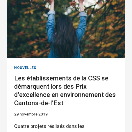
WINDSOR
PROPOSENT
DES
CARTES
DE
VOEUX
UNIQUES
POUR
LES
FÊTES
NOUVELLES
Les établissements de la CSS se
démarquent lors des Prix
d’excellence en environnement des
Cantons-de-l’Est
29 novembre 2019
Quatre projets réalisés dans les