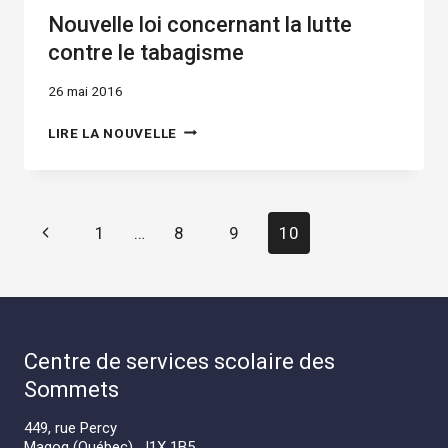
Nouvelle loi concernant la lutte
contre le tabagisme
26 mai 2016
NOUVELLE
LIRE LA NOUVELLE
LOI
CONCERNANT
LA
LUTTE
Navigation
Previous
1
…
8
9
10
CONTRE
dans
LE
Page
TABAGISME
la
page
Centre de services scolaire des
Sommets
449, rue Percy
Magog (Québec) J1X 1B5