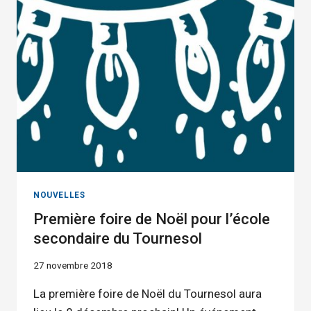
DANS
LE
CADRE
DE
L’ACTION
COLLECTIVE
SUR
LES
FRAIS
EXIGÉS
AUX
PARENTS
NOUVELLES
Première foire de Noël pour l’école
secondaire du Tournesol
27 novembre 2018
La première foire de Noël du Tournesol aura