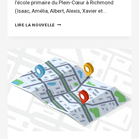
l’école primaire du Plein-Cœur à Richmond
(Isaac, Amélia, Albert, Alexis, Xavier et…
DES
LIRE LA NOUVELLE
MOTS
QUI
FONT
DU
BIEN
À
L’ÉCOLE
PRIMAIRE
DU
PLEIN-
COEUR!