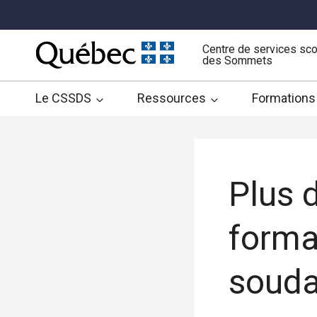
Aller
au
contenu
Centre de services sco
des Sommets
Le CSSDS
Ressources
Formations
Plus 
forma
soud