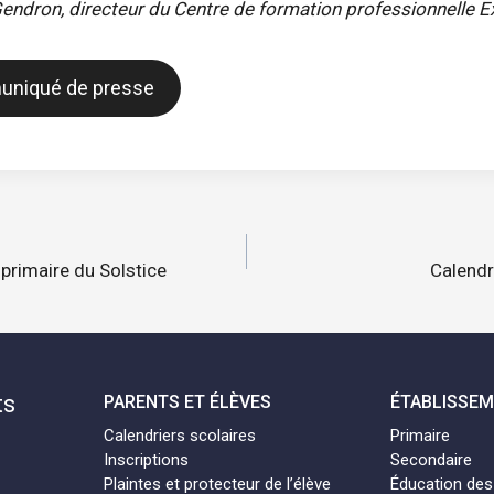
ndron, directeur du Centre de formation professionnelle E
muniqué de presse
n
 primaire du Solstice
Calendr
ts
PARENTS ET ÉLÈVES
ÉTABLISSE
Calendriers scolaires
Primaire
Inscriptions
Secondaire
Plaintes et protecteur de l’élève
Éducation des