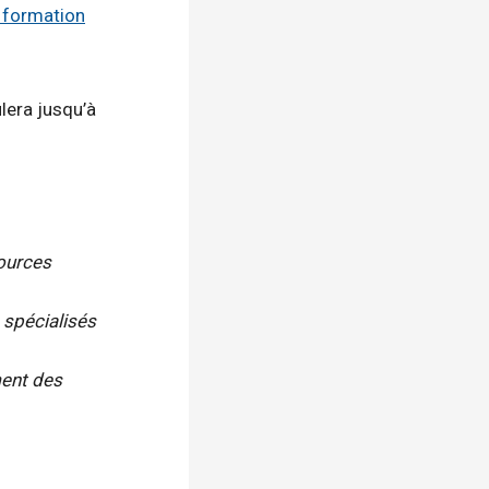
 formation
ulera jusqu’à
sources
 spécialisés
ment des