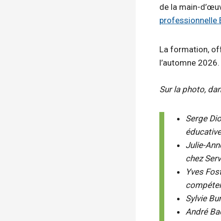
de la main-d’œuvr
professionnelle 
La formation, of
l’automne 2026.
Sur la photo, dan
Serge Dio
éducative
Julie-Ann
chez Ser
Yves Fost
compéten
Sylvie Bu
André Ba