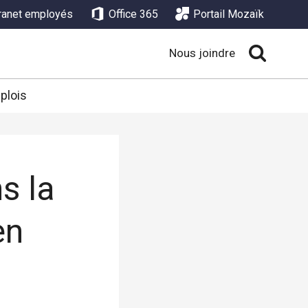
tranet employés
Office 365
Portail Mozaïk
Nous joindre
plois
s la
en