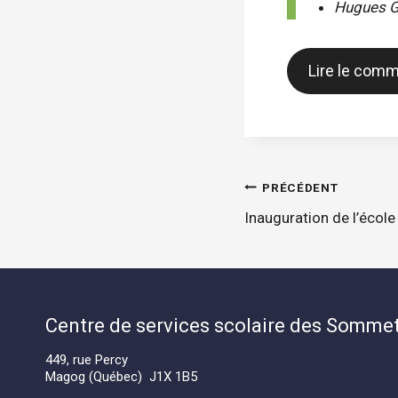
Hugues Ge
Lire le com
Navigatio
PRÉCÉDENT
Inauguration de l’école
de
l'article
Centre de services scolaire des Somme
449, rue Percy
Magog (Québec) J1X 1B5