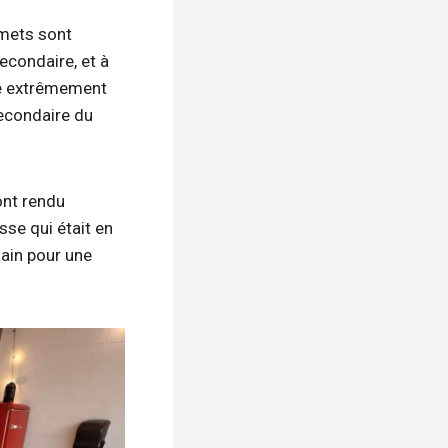
mmets sont
econdaire, et à
été extrêmement
secondaire du
ont rendu
se qui était en
hain pour une