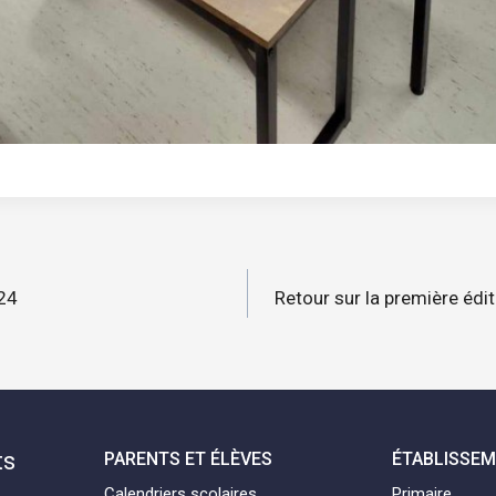
n
24
Retour sur la première édi
ts
PARENTS ET ÉLÈVES
ÉTABLISSE
Calendriers scolaires
Primaire