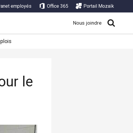
tranet employés
Office 365
Portail Mozaïk
Nous joindre
plois
our le