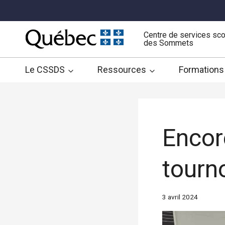
Aller
au
contenu
Centre de services sco
des Sommets
Le CSSDS
Ressources
Formations
Encore
tourn
3 avril 2024