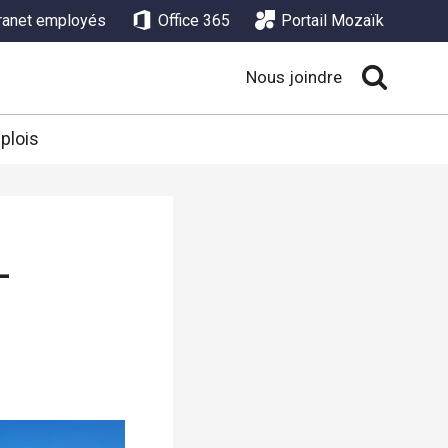
tranet employés
Office 365
Portail Mozaïk
Nous joindre
plois
-