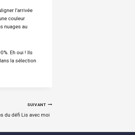
igner l’arrivée
’une couleur
les nuages au
0%. Eh oui ! Ils
dans la sélection
SUIVANT
es du défi Lis avec moi