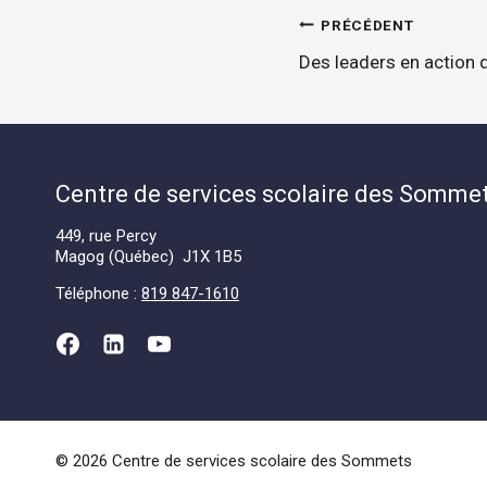
Navigatio
PRÉCÉDENT
Des leaders en action 
de
l'article
Centre de services scolaire des Somme
449, rue Percy
Magog (Québec) J1X 1B5
Téléphone :
819 847-1610
© 2026 Centre de services scolaire des Sommets