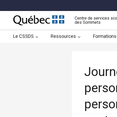
Aller
au
contenu
Centre de services sco
des Sommets
Le CSSDS
Ressources
Formations
Journ
perso
perso