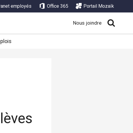
tranet employés
Office 365
Portail Mozaïk
Nous joindre
plois
lèves