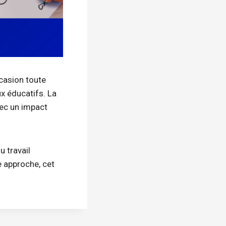
ccasion toute
x éducatifs. La
vec un impact
u travail
e approche, cet