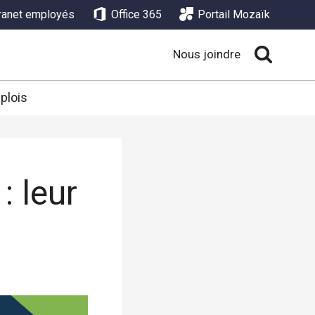
tranet employés
Office 365
Portail Mozaïk
Nous joindre
plois
: leur