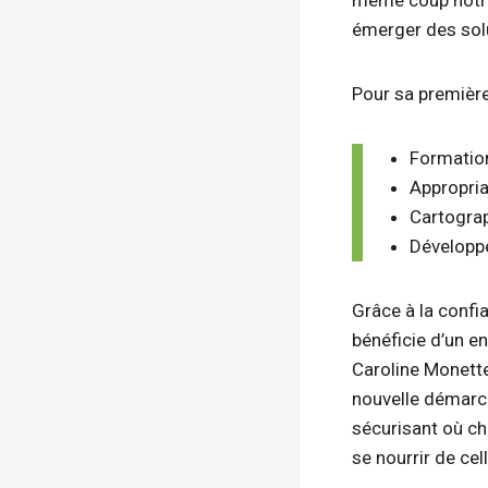
même coup notre c
émerger des solu
Pour sa première
Formation
Appropria
Cartogra
Développ
Grâce à la confia
bénéficie d’un en
Caroline Monette
nouvelle démarch
sécurisant où ch
se nourrir de cel