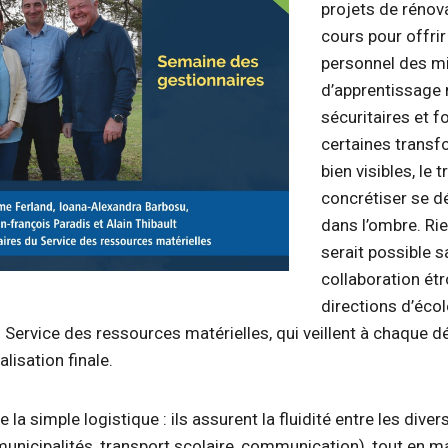
projets de rénov
cours pour offrir
personnel des mi
d’apprentissage
sécuritaires et f
certaines transf
bien visibles, le t
concrétiser se d
dans l’ombre. Rie
serait possible s
collaboration étr
directions d’écol
 Service des ressources matérielles, qui veillent à chaque dé
alisation finale.
 la simple logistique : ils assurent la fluidité entre les diver
municipalités, transport scolaire, communication), tout en m