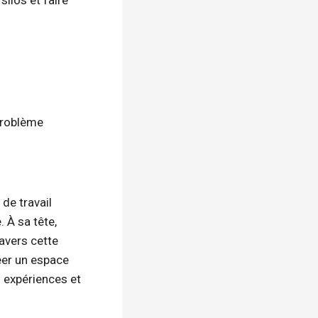
silos et faire
 problème
 de travail
 À sa tête,
avers cette
éer un espace
s expériences et