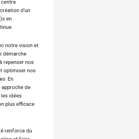
 centre
 création d’un
)s en
tinue.
c notre vision et
te démarche
 à repenser nos
et optimiser nos
es. En
e approche de
 les idées
n plus efficace
té renforce du