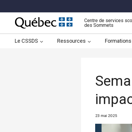
Aller
au
contenu
Centre de services sco
des Sommets
Le CSSDS
Ressources
Formations
Semai
impac
23 mai 2025