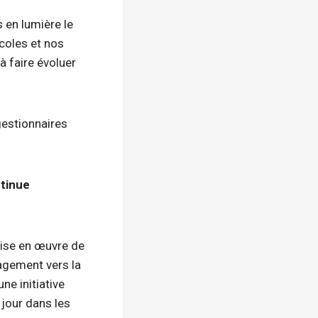
 en lumière le
écoles et nos
à faire évoluer
gestionnaires
ntinue
mise en œuvre de
agement vers la
ne initiative
e jour dans les