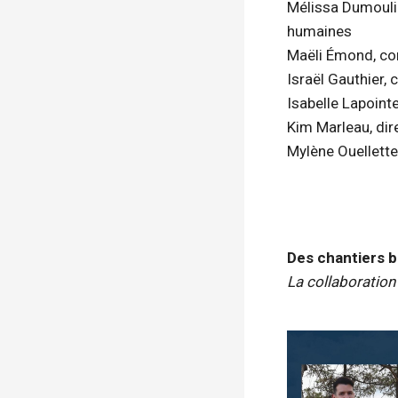
Mélissa Dumoulin
humaines
Maëli Émond, con
Israël Gauthier,
Isabelle Lapoint
Kim Marleau, dir
Mylène Ouellett
Des chantiers b
La collaboration