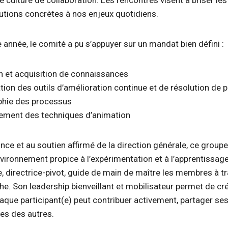
ulture de collaboration. Les rencontres visent à briser les 
tions concrètes à nos enjeux quotidiens.
 année, le comité a pu s’appuyer sur un mandat bien défini :
 et acquisition de connaissances
tion des outils d’amélioration continue et de résolution de
phie des processus
ement des techniques d’animation
nce et au soutien affirmé de la direction générale, ce groupe
vironnement propice à l’expérimentation et à l’apprentissage.
, directrice-pivot, guide de main de maître les membres à tr
e. Son leadership bienveillant et mobilisateur permet de cr
aque participant(e) peut contribuer activement, partager se
les des autres.