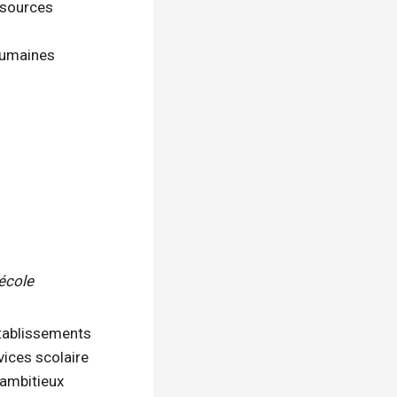
ssources
 humaines
’école
tablissements
vices scolaire
ambitieux