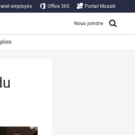
tranet employés
Office 365
Portail Mozaïk
Nous joindre
plois
du