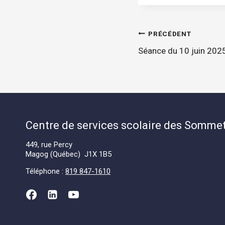
Navigatio
PRÉCÉDENT
Séance du 10 juin 202
de
l'article
Centre de services scolaire des Somme
449, rue Percy
Magog (Québec) J1X 1B5
Téléphone :
819 847-1610