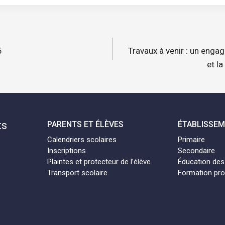
n
5
Travaux à venir : un enga
et l
ts
PARENTS ET ÉLÈVES
ÉTABLISSE
Calendriers scolaires
Primaire
Inscriptions
Secondaire
Plaintes et protecteur de l’élève
Éducation des
Transport scolaire
Formation pro