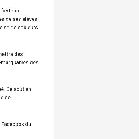
fierté de
es de ses élèves.
leine de couleurs
mettre des
remarquables des
pé. Ce soutien
ue de
on Facebook du