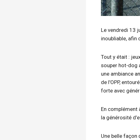
Le vendredi 13 ju
inoubliable, afin
Tout y était : j
souper hot-dog a 
une ambiance an
de l’OPP, entour
forte avec génér
En complément à 
la générosité d’e
Une belle façon 