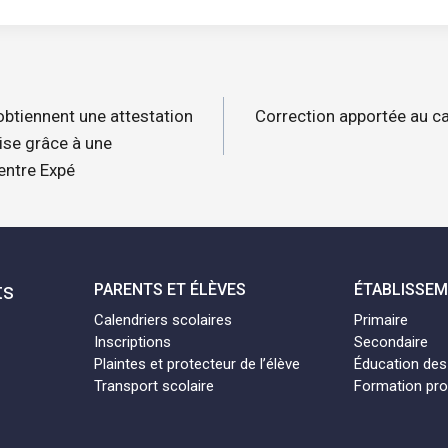
n
obtiennent une attestation
Correction apportée au ca
ise grâce à une
entre Expé
ts
PARENTS ET ÉLÈVES
ÉTABLISSE
Calendriers scolaires
Primaire
Inscriptions
Secondaire
Plaintes et protecteur de l’élève
Éducation des
Transport scolaire
Formation pro