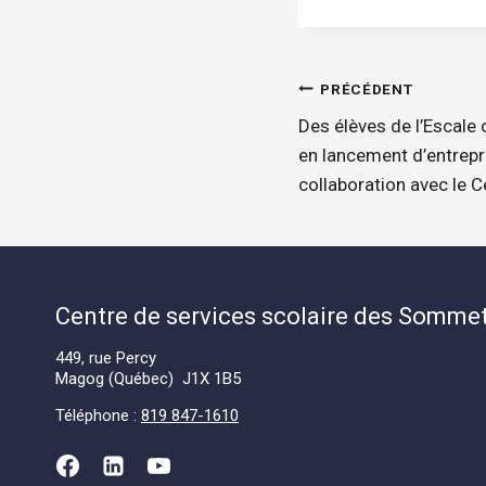
Navigatio
PRÉCÉDENT
Des élèves de l’Escale 
de
en lancement d’entrepr
collaboration avec le C
l'article
Centre de services scolaire des Somme
449, rue Percy
Magog (Québec) J1X 1B5
Téléphone :
819 847-1610