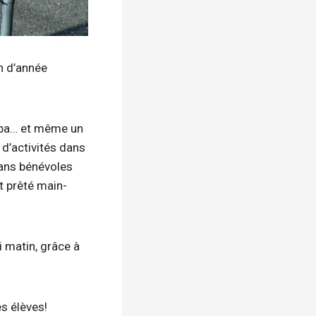
in d’année
papa… et même un
 d’activités dans
mans bénévoles
t prêté main-
i matin, grâce à
es élèves!