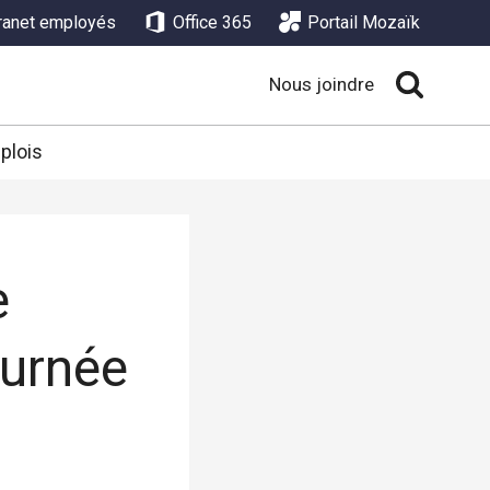
tranet employés
Office 365
Portail Mozaïk
Nous joindre
plois
e
ournée