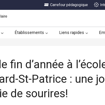
Carrefour pédagogique
In
laire
Établissements
Liens rapides
Em
e fin d’année à l’écol
ard-St-Patrice : une j
e de sourires!