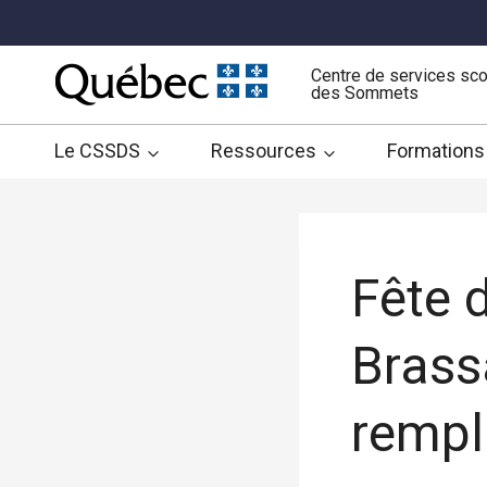
Aller
au
contenu
Centre de services sco
des Sommets
Le CSSDS
Ressources
Formations
Fête d
Brass
rempli