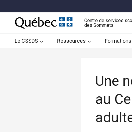
Aller
au
contenu
Centre de services sco
des Sommets
Le CSSDS
Ressources
Formations
Une n
au Ce
adult