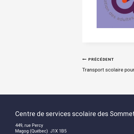
Navigatio
PRÉCÉDENT
Transport scolaire pou
de
l'article
Centre de services scolaire des Somme
449, rue Percy
Magog (Québec) J1X 1B5