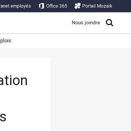
tranet employés
Office 365
Portail Mozaïk
Nous joindre
plois
ation
s