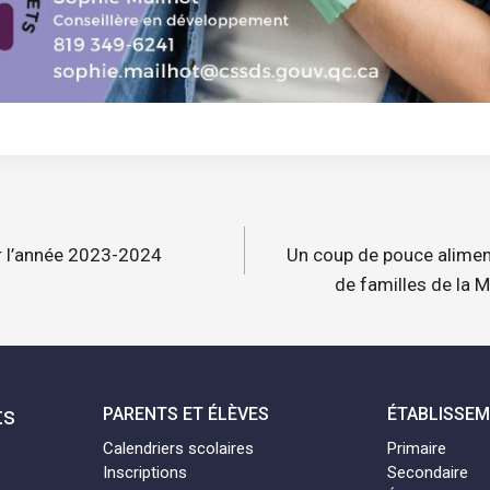
n
r l’année 2023-2024
Un coup de pouce alimen
de familles de l
ts
PARENTS ET ÉLÈVES
ÉTABLISSE
Calendriers scolaires
Primaire
Inscriptions
Secondaire